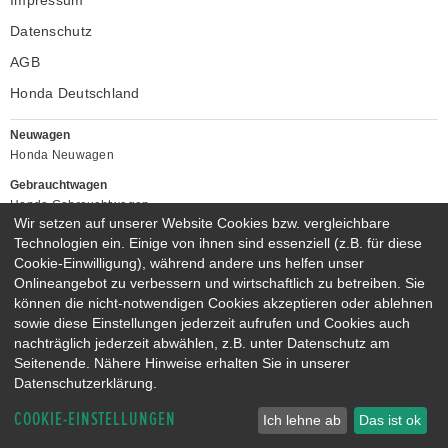
Impressum
Datenschutz
AGB
Honda Deutschland
Neuwagen
Honda Neuwagen
Gebrauchtwagen
Honda Gebrauchtwagen
Wir setzen auf unserer Website Cookies bzw. vergleichbare
Honda Vorführwagen
Technologien ein. Einige von ihnen sind essenziell (z.B. für diese
Gesamtbestand
Cookie-Einwilligung), während andere uns helfen unser
NEUWAGENMODELLE
Onlineangebot zu verbessern und wirtschaftlich zu betreiben. Sie
HONDA JAZZ E:HEV
HONDA CIVIC E:HEV
können die nicht-notwendigen Cookies akzeptieren oder ablehnen
sowie diese Einstellungen jederzeit aufrufen und Cookies auch
HONDA PRELUDE E:HEV
HONDA HR-V E:HEV
nachträglich jederzeit abwählen, z.B. unter Datenschutz am
HONDA ZR-V E:HEV
HONDA CR-V E:HEV & E:PHEV
Seitenende. Nähere Hinweise erhalten Sie in unserer
Datenschutzerklärung.
COOKIE-EINSTELLUNGEN
Ich lehne ab
Das ist ok