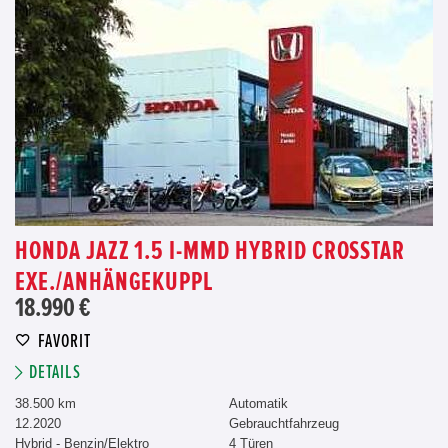
HONDA JAZZ 1.5 I-MMD HYBRID CROSSTAR
EXE./ANHÄNGEKUPPL
18.990 €
FAVORIT
DETAILS
38.500 km
Automatik
12.2020
Gebrauchtfahrzeug
Hybrid - Benzin/Elektro
4 Türen