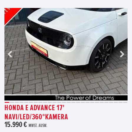
HONDA E ADVANCE 17'
NAVI/LED/360°KAMERA
15.990 €
MWST. AUSW.