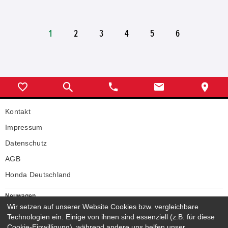
1
2
3
4
5
6
Kontakt
Impressum
Datenschutz
AGB
Honda Deutschland
Neuwagen
Honda Neuwagen
Wir setzen auf unserer Website Cookies bzw. vergleichbare
Technologien ein. Einige von ihnen sind essenziell (z.B. für diese
Gebrauchtwagen
Cookie-Einwilligung), während andere uns helfen unser