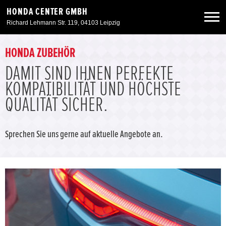
HONDA CENTER GMBH
Richard Lehmann Str. 119, 04103 Leipzig
Neuwagen
HONDA ZUBEHÖR
DAMIT SIND IHNEN PERFEKTE
Gebrauchtwagen
KOMPATIBILITÄT UND HÖCHSTE
QUALITÄT SICHER.
Angebote
Sprechen Sie uns gerne auf aktuelle Angebote an.
Service & Zubehör
Unser Autohaus