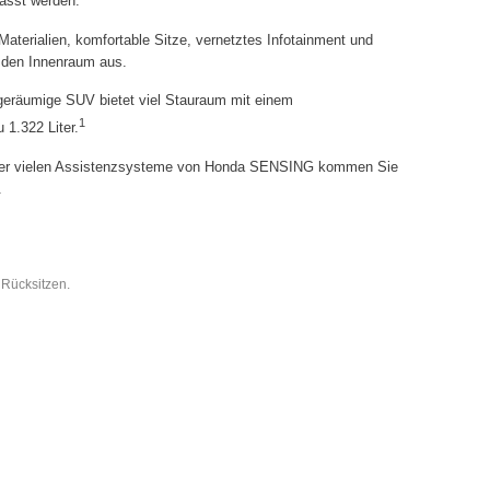
passt werden.
aterialien, komfortable Sitze, vernetztes Infotainment und
 den Innenraum aus.
geräumige SUV bietet viel Stauraum mit einem
1
 1.322 Liter.
r vielen Assistenzsysteme von Honda SENSING kommen Sie
.
Rücksitzen.