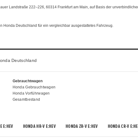
uer Landstraße 222–226, 60314 Frankfurt am Main, auf Basis der unverbindliche
von Honda Deutschland für ein vergleichbar ausgestattetes Fahrzeug.
onda Deutschland
Gebrauchtwagen
Honda Gebrauchtwagen
Honda Vorführwagen
Gesamtbestand
E E:HEV
HONDA HR-V E:HEV
HONDA ZR-V E:HEV
HONDA CR-V E:HE