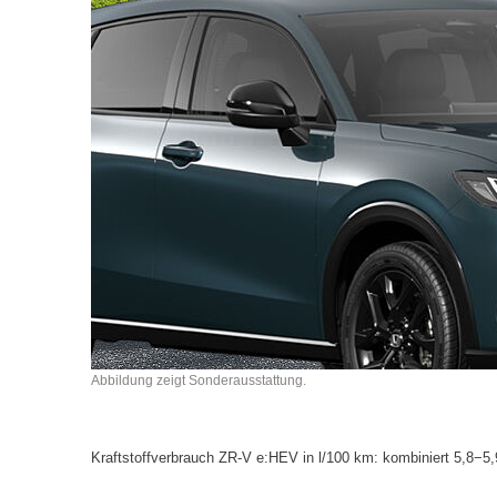
Abbildung zeigt Sonderausstattung.
Kraftstoffverbrauch ZR-V e:HEV in l/100 km: kombiniert 5,8−5