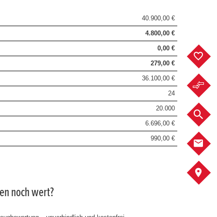
40.900,00 €
4.800,00 €
0,00 €
F
279,00 €
36.100,00 €
F
24
20.000
F
6.696,00 €
990,00 €
K
A
gen noch wert?