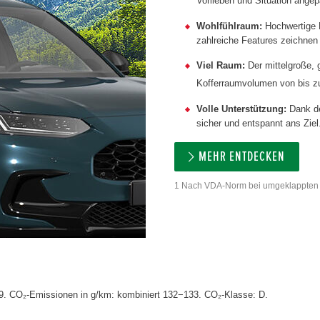
Vorlieben und Situation ange
Wohlfühlraum:
Hochwertige M
zahlreiche Features zeichnen
Viel Raum:
Der mittelgroße, 
Kofferraumvolumen von bis zu
Volle Unterstützung:
Dank de
sicher und entspannt ans Ziel
MEHR ENTDECKEN
1 Nach VDA-Norm bei umgeklappten 
,9. CO₂-Emissionen in g/km: kombiniert 132−133. CO₂-Klasse: D.