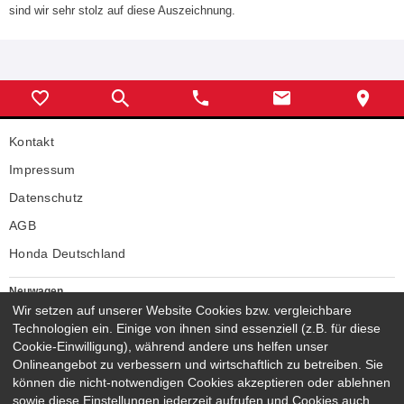
sind wir sehr stolz auf diese Auszeichnung.
Kontakt
Impressum
Datenschutz
AGB
Honda Deutschland
Neuwagen
Wir setzen auf unserer Website Cookies bzw. vergleichbare
Honda Neuwagen
Technologien ein. Einige von ihnen sind essenziell (z.B. für diese
Gebrauchtwagen
Cookie-Einwilligung), während andere uns helfen unser
Honda Gebrauchtwagen
Onlineangebot zu verbessern und wirtschaftlich zu betreiben. Sie
Honda Vorführwagen
können die nicht-notwendigen Cookies akzeptieren oder ablehnen
Gesamtbestand
sowie diese Einstellungen jederzeit aufrufen und Cookies auch